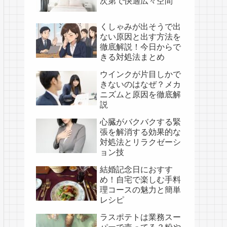
次第で快適広々空間
くしゃみが出そうで出
ない原因と出す方法を
徹底解説！今日からで
きる対処法まとめ
ウインクが片目しかで
きないのはなぜ？メカ
ニズムと原因を徹底解
説
心臓がバクバクする緊
張を解消する効果的な
対処法とリラクゼーシ
ョン技
結婚記念日におすす
め！自宅で楽しむ手料
理コースの魅力と簡単
レシピ
ラスポテトは業務スー