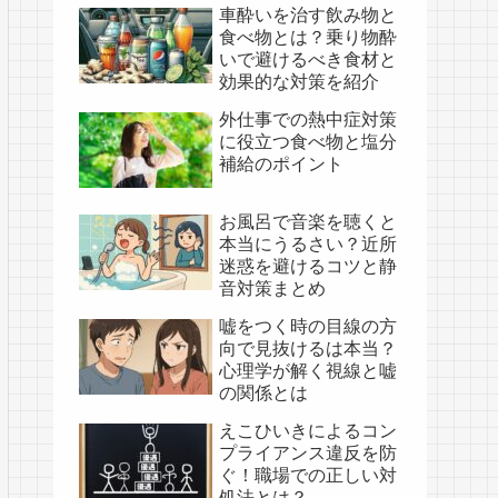
車酔いを治す飲み物と
食べ物とは？乗り物酔
いで避けるべき食材と
効果的な対策を紹介
外仕事での熱中症対策
に役立つ食べ物と塩分
補給のポイント
お風呂で音楽を聴くと
本当にうるさい？近所
迷惑を避けるコツと静
音対策まとめ
嘘をつく時の目線の方
向で見抜けるは本当？
心理学が解く視線と嘘
の関係とは
えこひいきによるコン
プライアンス違反を防
ぐ！職場での正しい対
処法とは？