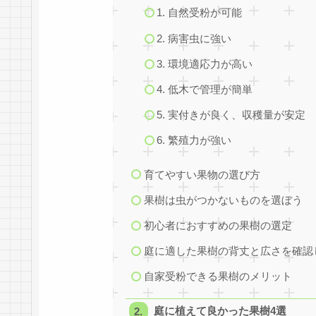
1. 自然受粉が可能
2. 病害虫に強い
3. 環境適応力が高い
4. 低木で管理が簡単
5. 実付きが良く、収穫量が安定
6. 繁殖力が強い
育てやすい果物の選び方
果樹は虫がつかないものを選ぼう
初心者におすすめの果樹の選定
庭に適した果樹の背丈と広さを確認
自家受粉できる果樹のメリット
庭に植えて良かった果樹4選