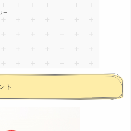
リー
ント