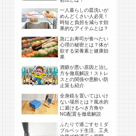
一人暮らしの皿洗いが
めんどくさい人必見！
時短と負担を減らす効
果的なアイテムとは？
急にお寿司が食べたい
心理の秘密とは？体が
欲する栄養素と健康効
果
酒癖が悪い原因と治し
方を徹底解説！ストレ
スとの関係や悪酔い防
止策も紹介
全身鏡を置いてはいけ
ない場所とは？風水的
に避けるべき方角や
NG配置を徹底解説
ふたりで過ごすセミダ
ブルベッド生活、工夫