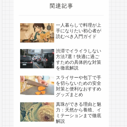
関連記事
一人暮らしで料理が上
手になりたい初心者が
読むべき入門ガイド
渋滞でイライラしない
方法7選！快適に過ご
すための具体的な対策
を徹底解説
スライサーや包丁で手
を切らないための安全
対策と便利なおすすめ
グッズまとめ
真珠ができる理由と魅
力：天然から養殖、イ
ミテーションまで徹底
解説