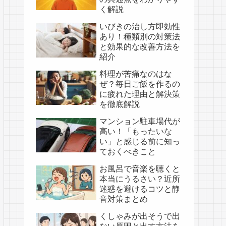
く解説
いびきの治し方即効性
あり！種類別の対策法
と効果的な改善方法を
紹介
料理が苦痛なのはな
ぜ？毎日ご飯を作るの
に疲れた理由と解決策
を徹底解説
マンション駐車場代が
高い！「もったいな
い」と感じる前に知っ
ておくべきこと
お風呂で音楽を聴くと
本当にうるさい？近所
迷惑を避けるコツと静
音対策まとめ
くしゃみが出そうで出