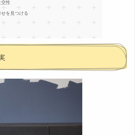
社交性
幸せを見つける
実