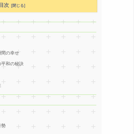
目次
瞬間の幸せ
の平和の秘訣
性
姿勢