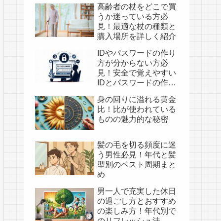
高齢者の杖をどこで買
うか迷っている方必
見！最適な杖の種類と
購入場所を詳しく紹介
IDやパスワードの作り
方が分からない方必
見！安全で覚えやすい
IDとパスワードの作成
法と具体例
身の回りに溢れる黄金
比！比が使われている
ものの魅力的な秘密
髪の毛を切る頻度に迷
う男性必見！年代と髪
型別のベスト周期まと
め
男一人で充実した休日
の過ごし方とおすすめ
の楽しみ方！年代別で
のリフレッシュ法