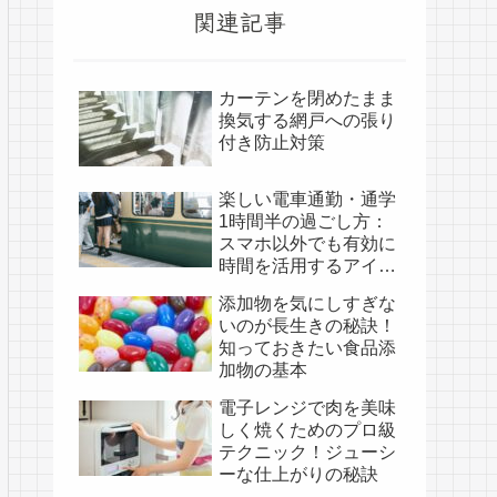
関連記事
カーテンを閉めたまま
換気する網戸への張り
付き防止対策
楽しい電車通勤・通学
1時間半の過ごし方：
スマホ以外でも有効に
時間を活用するアイデ
ア集
添加物を気にしすぎな
いのが長生きの秘訣！
知っておきたい食品添
加物の基本
電子レンジで肉を美味
しく焼くためのプロ級
テクニック！ジューシ
ーな仕上がりの秘訣