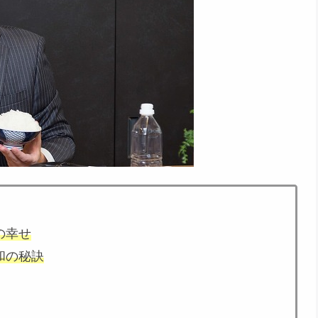
の幸せ
和の秘訣