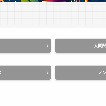
人間
ス
メ