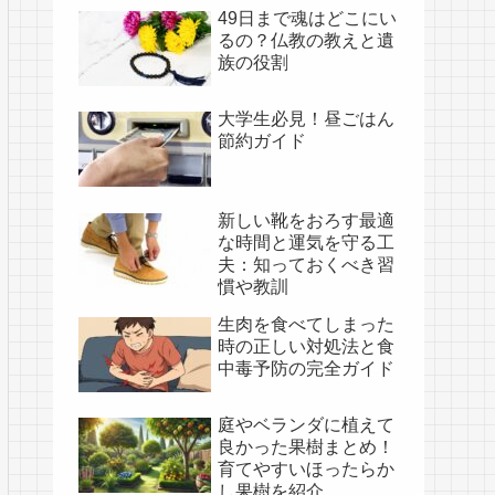
49日まで魂はどこにい
るの？仏教の教えと遺
族の役割
大学生必見！昼ごはん
節約ガイド
新しい靴をおろす最適
な時間と運気を守る工
夫：知っておくべき習
慣や教訓
生肉を食べてしまった
時の正しい対処法と食
中毒予防の完全ガイド
庭やベランダに植えて
良かった果樹まとめ！
育てやすいほったらか
し果樹を紹介