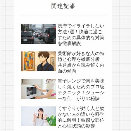
関連記事
渋滞でイライラしない
方法7選！快適に過ご
すための具体的な対策
を徹底解説
美術館が好きな人の特
徴と心理を徹底分析！
共通点から読み解く内
面の傾向
電子レンジで肉を美味
しく焼くためのプロ級
テクニック！ジューシ
ーな仕上がりの秘訣
くすぐりが効く人と効
かない人の違いを科学
的に解明！敏感な部位
と心理状態の影響