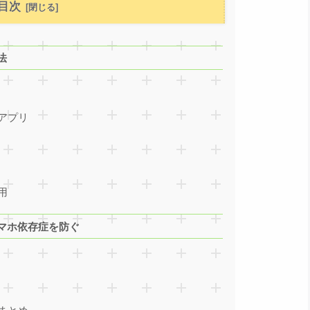
目次
法
アプリ
用
マホ依存症を防ぐ