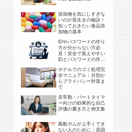
添加物を気にしすぎな
いのが長生きの秘訣！
知っておきたい食品添
加物の基本
IDやパスワードの作り
方が分からない方必
見！安全で覚えやすい
IDとパスワードの作成
法と具体例
ホテルでのゴミ処理完
全マニュアル：分別か
らプライバシー対策ま
で
非常勤・パートタイマ
ー向けの効果的な自己
評価の書き方と例文集
風船ガムが上手くでき
ない人のために：原因