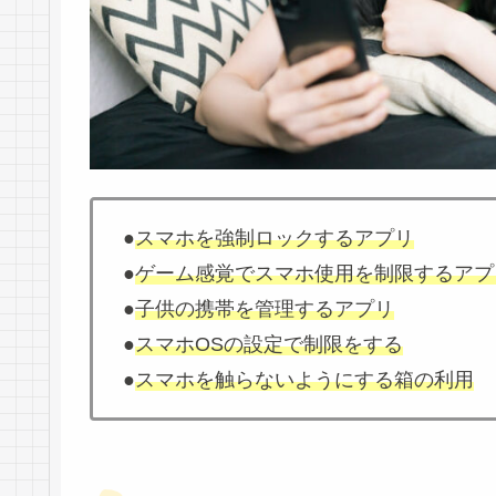
●
スマホを強制ロックするアプリ
●
ゲーム感覚でスマホ使用を制限するアプ
●
子供の携帯を管理するアプリ
●
スマホOSの設定で制限をする
●
スマホを触らないようにする箱の利用