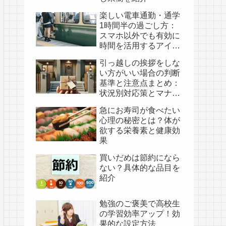
楽しい電車通勤・通学
1時間半の過ごし方：
スマホ以外でも有効に
時間を活用するアイデ
ア集
引っ越しの挨拶をしな
い方がいい場合の判断
基準と注意点まとめ：
状況別対応策とマナー
を解説
急にお寿司が食べたい
心理の秘密とは？体が
欲する栄養素と健康効
果
買いだめは節約になら
ない？具体的な品目を
紹介
勉強のご褒美で高校生
の学習効率アップ！効
果的な設定方法